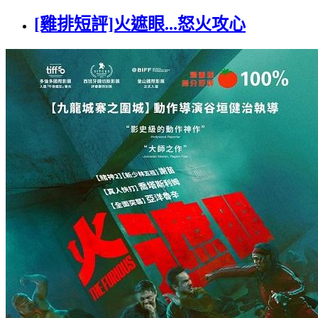
[雞排短評]火遮眼...怒火攻心