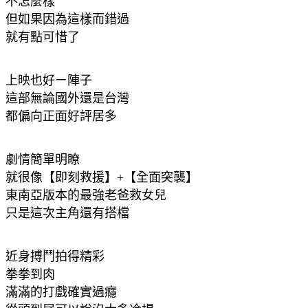
不怎麼樣
但如果因為這樣而錯過
就有點可惜了
上映也好ㄧ陣子
這部無論國外還是台灣
都偏向正面好評居多
劇情簡單明瞭
就很像【即刻救援】+【全面突襲】
東南亞版本的最強老爸救女兒
只是這次主角還有搭檔
近身搏鬥拍得精彩
拳拳到肉
滿滿的打戲確實過癮