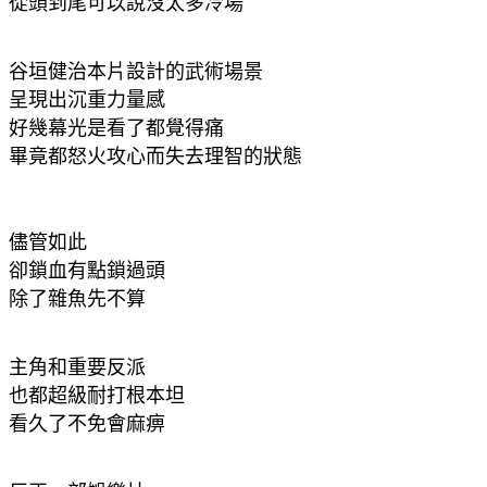
從頭到尾可以說沒太多冷場
谷垣健治本片設計的武術場景
呈現出沉重力量感
好幾幕光是看了都覺得痛
畢竟都怒火攻心而失去理智的狀態
儘管如此
卻鎖血有點鎖過頭
除了雜魚先不算
主角和重要反派
也都超級耐打根本坦
看久了不免會麻痹