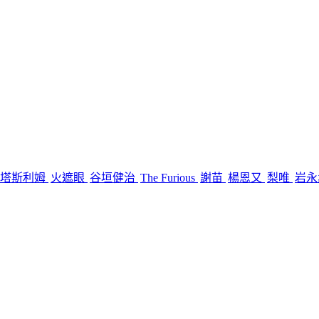
塔斯利姆
火遮眼
谷垣健治
The Furious
謝苗
楊恩又
梨唯
岩永