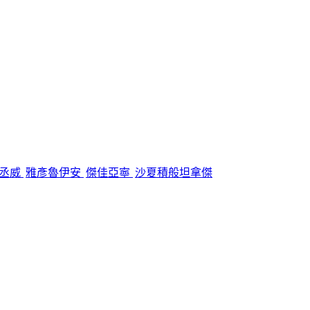
丞威
雅彥魯伊安
傑佳亞寧
沙夏積般坦拿傑