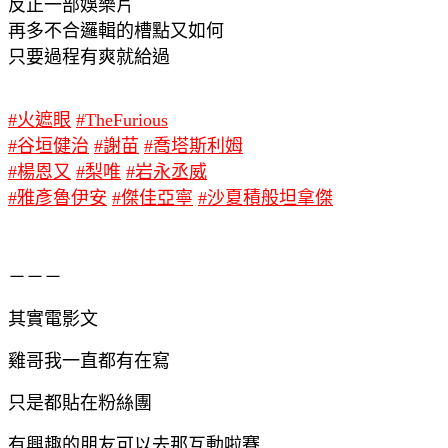
反正一部娛樂片
再多不合邏輯的槽點又如何
只要過程有爽就給過
#火遮眼
#TheFurious
#谷垣健治
#謝苗
#喬塔斯利姆
#楊恩又
#梨唯
#岩永丞威
#雅彥魯伊安
#傑佳亞寧
#沙夏積般坦拿傑
－－－
其實電影文
雞哥我一直都有在寫
只是都貼在粉絲團
有興趣的朋友可以去那互動啦賽