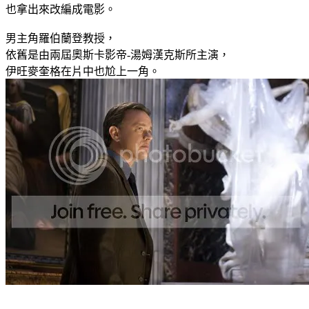
也拿出來改編成電影。
男主角羅伯蘭登教授，
依舊是由兩屆奧斯卡影帝-湯姆漢克斯所主演，
伊旺麥奎格在片中也尬上一角。