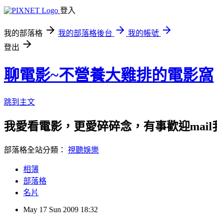
登入
我的部落格
我的部落格後台
我的帳號
登出
聊電影~不營養大雞排的電影窩
跳到主文
我愛看電影，更愛碎碎念，有事歡迎mail我 liss
部落格全站分類：
視聽娛樂
相簿
部落格
名片
May
17
Sun
2009
18:32