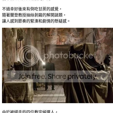
不過幸好後來有倒吃甘蔗的感覺，
隨著蘭登教授抽絲剝繭的解開謎題，
讓人感到節奏的緊湊和劇情的懸疑感。
由於被綁走的四位教宗候選人，