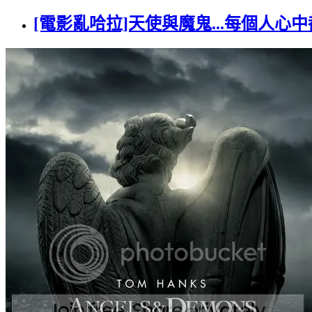
[電影亂哈拉]天使與魔鬼...每個人心