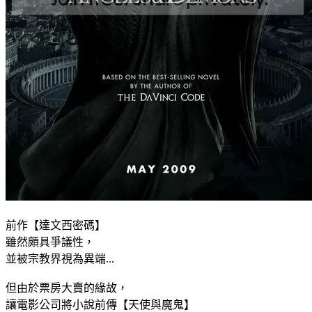
前作【達文西密碼】
雖然頗具爭議性，
並被宗教界視為異端...
但由於票房大賣的緣故，
讓電影公司將小說前傳【天使與魔鬼】