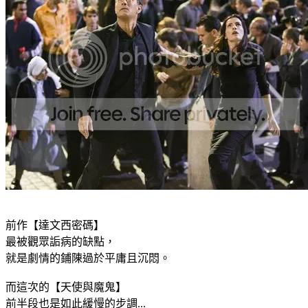
前作【達文西密碼】
最被觀眾詬病的缺點，
就是劇情的鋪陳過於平庸且沉悶。
而這次的【天使與魔鬼】
前半段也是如此緩慢的步調...