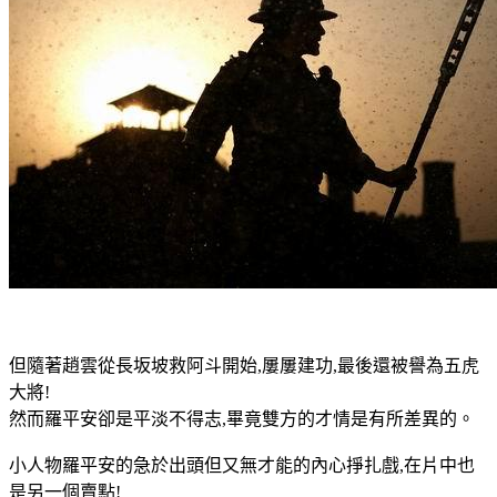
但隨著趙雲從長坂坡救阿斗開始,屢屢建功,最後還被譽為五虎
大將!
然而羅平安卻是平淡不得志,畢竟雙方的才情是有所差異的。
小人物羅平安的急於出頭但又無才能的內心掙扎戲,在片中也
是另一個賣點!