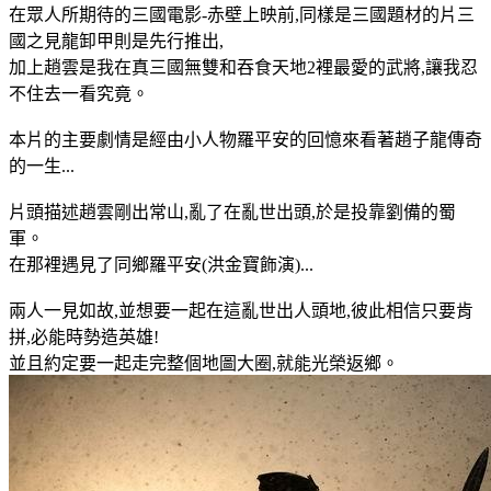
在眾人所期待的三國電影-赤壁上映前,同樣是三國題材的片三
國之見龍卸甲則是先行推出,
加上趙雲是我在真三國無雙和吞食天地2裡最愛的武將,讓我忍
不住去一看究竟。
本片的主要劇情是經由小人物羅平安的回憶來看著趙子龍傳奇
的一生...
片頭描述趙雲剛出常山,亂了在亂世出頭,於是投靠劉備的蜀
軍。
在那裡遇見了同鄉羅平安(洪金寶飾演)...
兩人一見如故,並想要一起在這亂世出人頭地,彼此相信只要肯
拼,必能時勢造英雄!
並且約定要一起走完整個地圖大圈,就能光榮返鄉。