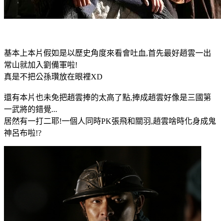
基本上本片假如是以歷史角度來看會吐血,首先最好趙雲一出
常山就加入劉備軍啦!
真是不把公孫瓚放在眼裡XD
還有本片也未免把趙雲捧的太高了點,捧成趙雲好像是三國第
一武將的錯覺...
居然有一打二耶!一個人同時PK張飛和關羽,趙雲啥時化身成鬼
神呂布啦!?