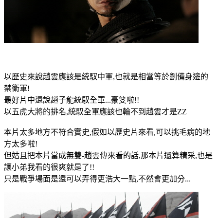
以歷史來說趙雲應該是統馭中軍,也就是相當等於劉備身邊的
禁衛軍!
最好片中還說趙子龍統馭全軍...豪笅啦!!
以五虎大將的排名,統馭全軍應該也輪不到趙雲才是ZZ
本片太多地方不符合實史,假如以歷史片來看,可以挑毛病的地
方太多啦!
但姑且把本片當成無雙-趙雲傳來看的話,那本片還算精采,也是
讓小弟我看的很爽就是了!!
只是戰爭場面是還可以弄得更浩大一點,不然會更加分...