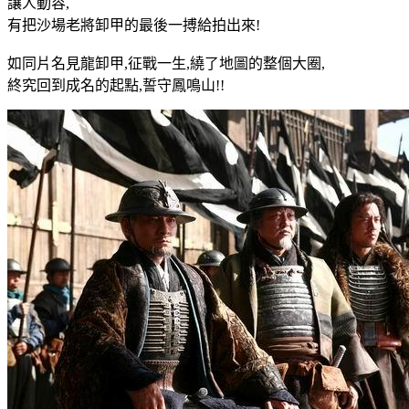
讓人動容,
有把沙場老將卸甲的最後一搏給拍出來!
如同片名見龍卸甲,征戰一生,繞了地圖的整個大圈,
終究回到成名的起點,誓守鳳鳴山!!