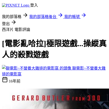
登入
我的部落格
我的部落格後台
我的帳號
登出
西洋片
電影評論
[電影亂哈拉]極限遊戲...操縱真
人的殺戮遊戲
聊電影~不營養大雞
排的電影窩
16年前