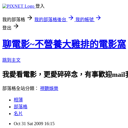
登入
我的部落格
我的部落格後台
我的帳號
登出
聊電影~不營養大雞排的電影窩
跳到主文
我愛看電影，更愛碎碎念，有事歡迎mail我 liss
部落格全站分類：
視聽娛樂
相簿
部落格
名片
Oct
31
Sat
2009
16:15