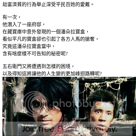
劫富濟貧的行為舉止深受平民百姓的愛戴。
有一次，
他潛入了一座府邸，
在藏寶庫中意外發現的一個潘朵拉寶盒，
看似平凡的寶盒卻也引起了各方人馬的搶奪，
究竟這潘朵拉寶盒當中，
含有啥麼樣不可告知的秘密呢?
五右衛門又將遭遇到怎樣的困境，
以及得知這將讓他的人生變的更加峰迴路轉呢?