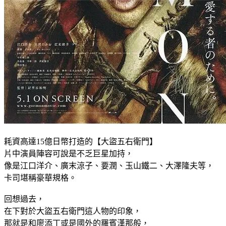
耗資高達15億日幣打造的【大盜五右衛門】
片中演員陣容可說是不乏巨星加持，
像是江口洋介、廣末涼子、要潤、玉山鐵二、大澤隆夫等，
卡司堪稱豪華規格。
回想過去，
在下對於大盜五右衛門這人物的印象，
那就是和廖添丁或是國外的羅賓漢那般，