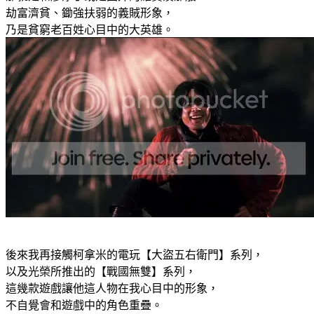
劫富濟貧、鋤強扶弱的義賊形象，
乃是貧窮老百姓心目中的大英雄。
後來我再接觸柯拿米的電玩【大盜五右衛門】系列，
以及光榮所推出的【戰國無雙】系列，
這幾款遊戲讓他這人物在我心目中的形象，
不自覺會和遊戲中的角色重疊。