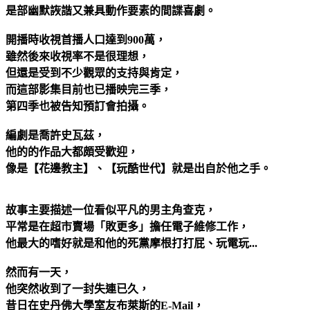
是部幽默詼諧又兼具動作要素的間諜喜劇。
開播時收視首播人口達到900萬，
雖然後來收視率不是很理想，
但還是受到不少觀眾的支持與肯定，
而這部影集目前也已播映完三季，
第四季也被告知預訂會拍攝。
編劇是喬許史瓦茲，
他的的作品大都頗受歡迎，
像是【花邊教主】、【玩酷世代】就是出自於他之手。
故事主要描述一位看似平凡的男主角查克，
平常是在超市賣場「敗更多」擔任電子維修工作，
他最大的嗜好就是和他的死黨摩根打打屁、玩電玩...
然而有一天，
他突然收到了一封失連已久，
昔日在史丹佛大學室友布萊斯的E-Mail，