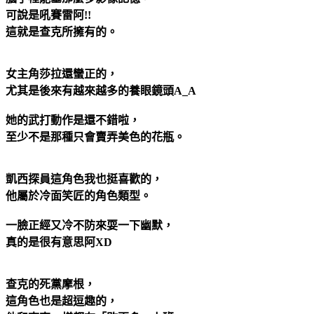
可說是吼賽雷阿!!
這就是查克所擁有的。
女主角莎拉還蠻正的，
尤其是後來有越來越多的養眼鏡頭A_A
她的武打動作是還不錯啦，
至少不是那種只會賣弄美色的花瓶。
凱西探員這角色我也挺喜歡的，
他屬於冷面笑匠的角色類型。
一臉正經又冷不防來耍一下幽默，
真的是很有意思阿XD
查克的死黨摩根，
這角色也是超逗趣的，