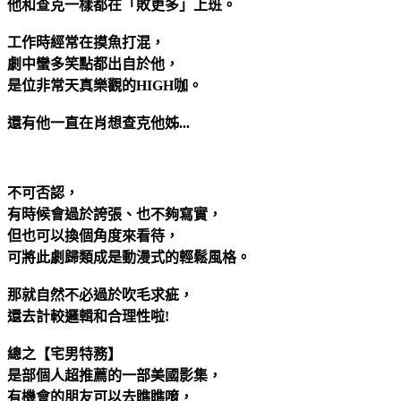
他和查克一樣都在「敗更多」上班。
工作時經常在摸魚打混，
劇中蠻多笑點都出自於他，
是位非常天真樂觀的HIGH咖。
還有他一直在肖想查克他姊...
不可否認，
有時候會過於誇張、也不夠寫實，
但也可以換個角度來看待，
可將此劇歸類成是動漫式的輕鬆風格。
那就自然不必過於吹毛求疵，
還去計較邏輯和合理性啦!
總之【宅男特務】
是部個人超推薦的一部美國影集，
有機會的朋友可以去瞧瞧唷，