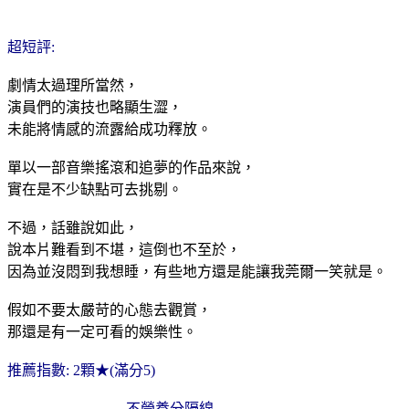
超短評:
劇情太過理所當然，
演員們的演技也略顯生澀，
未能將情感的流露給成功釋放。
單以一部音樂搖滾和追夢的作品來說，
實在是不少缺點可去挑剔。
不過，話雖說如此，
說本片難看到不堪，這倒也不至於，
因為並沒悶到我想睡，有些地方還是能讓我莞爾一笑就是。
假如不要太嚴苛的心態去觀賞，
那還是有一定可看的娛樂性。
推薦指數: 2顆★(滿分5)
--------------------------不營養分隔線--------------------------