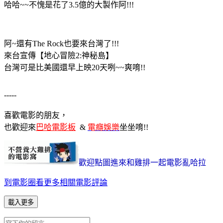
哈哈~~不愧是花了3.5億的大製作阿!!!
阿~還有The Rock也要來台灣了!!!
來台宣傳【地心冒險2:神秘島】
台灣可是比美國還早上映20天咧~~爽唷!!
-----
喜歡電影的朋友，
也歡迎來
巴哈電影板
&
電癮娛樂
坐坐唷!!
歡迎點圖進來和雞排一起電影亂哈拉
到電影圈看更多相關電影評論
載入更多