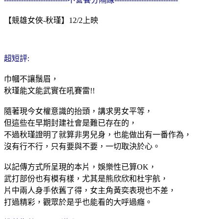
【競雄女俠-秋瑾】12/2上映
超短評:
巾幗不讓鬚眉，
秋瑾能文能武實在吼賽雷!!
隨著現今女權意識的抬頭，講求男女平等，
但這些在早期封建社會是難已存在的，
不過秋瑾證明了就算非男兒身，也能做出有一番作為，
沒有行不行，只有要與不要，一切取決於心。
以記傳方式所呈現的本片，娛樂性已算OK，
武打部份也有模有樣，尤其是熊欣欣和杜宇航，
片中兩人身手依舊了得，女主角黃奕表現也不差，
打過精彩，觀眾於是乎也能看的大呼過癮。