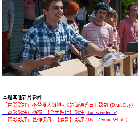
本週其他新片影評:
「電影影評」不營養大雞排 -【超級選秀日】影評 (Draft Day)
「電影影評」橘貓 -【全面進化】影評 (Transcendence)
「電影影評」義御伊凡 -【魔警】影評 (That Demon Within)
-----