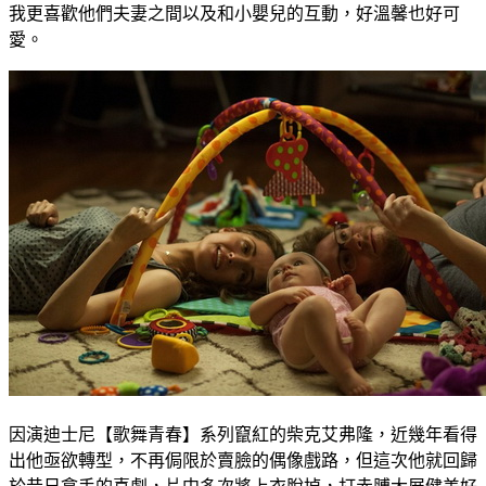
我更喜歡他們夫妻之間以及和小嬰兒的互動，好溫馨也好可
愛。
因演迪士尼【歌舞青春】系列竄紅的柴克艾弗隆，近幾年看得
出他亟欲轉型，不再侷限於賣臉的偶像戲路，但這次他就回歸