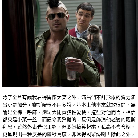
除了全片有讓我看得開懷大笑之外，演員們不計形象的賣力演
出更是加分，賽斯羅根不用多說，基本上他本來就放很開，無
論是全裸、呼麻、還是大開黃腔性愛梗，這些對他而言，相信
都只是小菜一盤。而最令我驚豔的，反倒是飾演他老婆的蘿斯
拜恩，雖然外表看似正經，但要她搞笑起來，私毫不會含糊，
更呈現出一種反差的幽默喜感，非常得觀眾緣啊！除此之外，