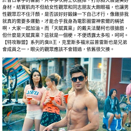
於昔日拿手的喜劇，片中多次將上衣脫掉，打赤膊大展健美好
身材，結實肌肉不但給女性觀眾和同志朋友大飽眼福，也讓男
性觀眾忍不住汗顏，是否該好好鍛鍊一下自己才行，像雞排我
就真的需要多運動，才能合乎我身為電影圈雷神索爾的稱號
啊，大家一起加油。而「天賦異稟」的戴夫法蘭柯也很搶戲，
但什麼是天賦異稟？這就是一個梗，不便透露太多啦，呵呵。
【特攻聯盟】系列的臭B王，克里斯多福米茲普雷斯也是兄弟
會成員之一，眼尖的觀眾應該不會錯過，依舊很欠揍。