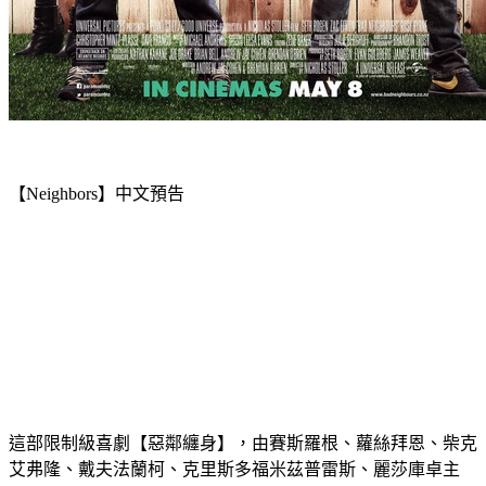
【Neighbors】中文預告
這部限制級喜劇【惡鄰纏身】，由賽斯羅根、蘿絲拜恩、柴克
艾弗隆、戴夫法蘭柯、克里斯多福米茲普雷斯、麗莎庫卓主