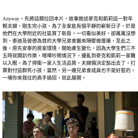
Anyway，先將話題拉回本片，故事敘述麥克和凱莉這一對年
輕夫婦，剛生完小孩，為了全家能有個平靜的嶄新日子，於是
他們在大學附近的社區買了新房，一切看似美好，卻萬萬沒想
到，泰迪及彼德為首的大學兄弟會搬來隔壁做厝邊，至此之
後，原先安寧的居家環境，開始產生變化，因為大學生們三不
五時就開趴作樂，喧嘩吵鬧情況下，擾亂到麥克和凱莉一家難
以入眠，為了捍衛一家人生活品質，夫婦倆決定豁出去了，打
算對付這群死小孩，當然，另一邊兄弟會成員也不是好惹的，
一場你來我往的高手過招，就此展開。