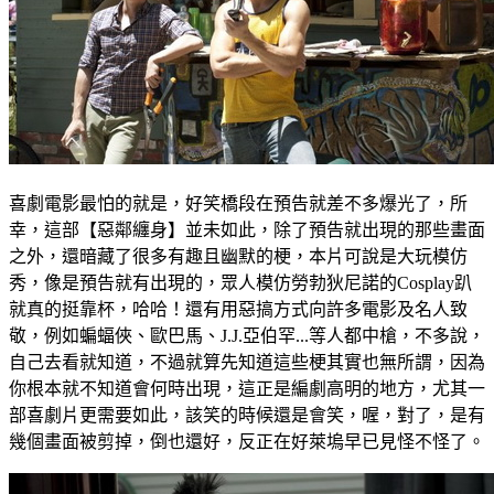
喜劇電影最怕的就是，好笑橋段在預告就差不多爆光了，所
幸，這部【惡鄰纏身】並未如此，除了預告就出現的那些畫面
之外，還暗藏了很多有趣且幽默的梗，本片可說是大玩模仿
秀，像是預告就有出現的，眾人模仿勞勃狄尼諾的Cosplay趴
就真的挺靠杯，哈哈！還有用惡搞方式向許多電影及名人致
敬，例如蝙蝠俠、歐巴馬、J.J.亞伯罕...等人都中槍，不多說，
自己去看就知道，不過就算先知道這些梗其實也無所謂，因為
你根本就不知道會何時出現，這正是編劇高明的地方，尤其一
部喜劇片更需要如此，該笑的時候還是會笑，喔，對了，是有
幾個畫面被剪掉，倒也還好，反正在好萊塢早已見怪不怪了。