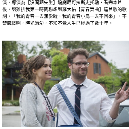
演，導演為【沒問題先生】編劇尼可拉斯史托勒，看完本片
後，讓雞排我第一時間聯想到羅大佑【青春舞曲】這首歌的歌
詞，「我的青春一去無影蹤，我的青春小鳥一去不回來」，不
禁感慨啊，時光匆匆，不知不覺人生已經過了數十年。