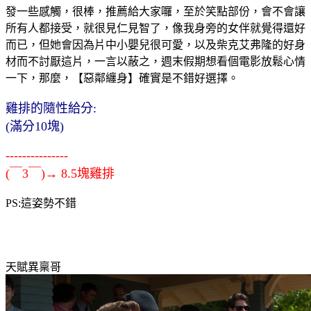
發一些感觸，很棒，推薦給大家囉，至於笑點部份，會不會讓
所有人都接受，就很見仁見智了，像我身旁的女伴就覺得還好
而已，但她會因為片中小嬰兒很可愛，以及柴克艾弗隆的好身
材而不討厭這片，一言以蔽之，週末假期想看個電影放鬆心情
一下，那麼，【惡鄰纏身】確實是不錯好選擇。
雞排的隨性給分:
(滿分10塊)
---------------
(￣3￣)→ 8.5塊雞排
PS:這姿勢不錯
天賦異稟哥