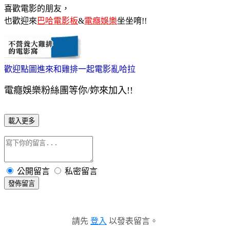
喜歡電影的朋友，
也歡迎來
巴哈電影板
&
電癮娛樂
坐坐唷!!
歡迎點圖進來和雞排一起電影亂哈拉
電癮娛樂粉絲團等你/妳來加入!!
載入更多
公開留言
私密留言
發佈留言
請先
登入
以發表留言。