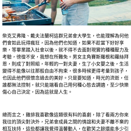
柴克艾弗隆、戴夫法蘭柯這群兄弟會大學生，也能理解為何他
們會如此玩得瘋狂，因為他們也知道，如果不趁當下好好享
樂，等畢業踏入社會以後，就不得不去面對現實的種種壓力及
考驗，徬徨不安，我想在所難免。男女主角賽斯羅根和蘿絲拜
恩，則成了對照組，年輕的一對夫妻，生了小女嬰之後，生活
變得不能像以往那般自由不拘束，很多時候更得考量到孩子，
也因此他們很懷念過去的美好。只是要知道，時光的流逝，任
誰都無法控制，就只能端看自己用何種心態去調適，至少快樂
傷心自己決定，因為這就是人生。
總而言之，雞排我喜歡像這類很有料的喜劇，除了看兩方你來
我往的頂尖對決外，兄弟會成員之間的情誼和夫妻不離不棄的
相互扶持，這些都讓我覺得溫馨動人，在歡笑之餘還能多少引