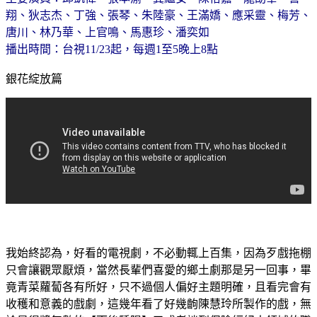
翔、狄志杰、丁強、張琴、朱陸豪、王滿嬌、應采靈、梅芳、
唐川、林乃華、上官鳴、馬惠珍、潘奕如
播出時間：台視11/23起，每週1至5晚上8點
銀花綻放篇
我始終認為，好看的電視劇，不必動輒上百集，因為歹戲拖棚
只會讓觀眾厭煩，當然長輩們喜愛的鄉土劇那是另一回事，畢
竟青菜蘿蔔各有所好，只不過個人偏好主題明確，且看完會有
收穫和意義的戲劇，這幾年看了好幾齣陳慧玲所製作的戲，無