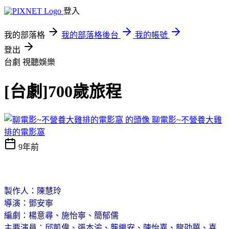
登入
我的部落格
我的部落格後台
我的帳號
登出
台劇
視聽娛樂
[台劇]700歲旅程
聊電影~不營養大雞
排的電影窩
9年前
製作人：陳慧玲
導演：鄧安寧
編劇：楊意尋、施怡寧、簡郁儒
主要演員：邱凱偉、張本渝、龔繼安、陳怡嘉、龍劭華、喜