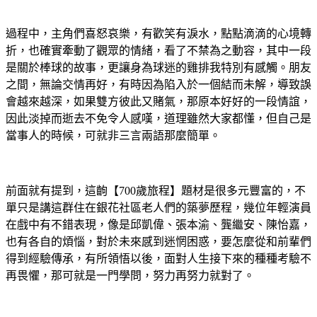
過程中，主角們喜怒哀樂，有歡笑有淚水，點點滴滴的心境轉
折，也確實牽動了觀眾的情緒，看了不禁為之動容，其中一段
是關於棒球的故事，更讓身為球迷的雞排我特別有感觸。朋友
之間，無論交情再好，有時因為陷入於一個結而未解，導致誤
會越來越深，如果雙方彼此又賭氣，那原本好好的一段情誼，
因此淡掉而逝去不免令人感嘆，道理雖然大家都懂，但自己是
當事人的時候，可就非三言兩語那麼簡單。
前面就有提到，這齣【700歲旅程】題材是很多元豐富的，不
單只是講這群住在銀花社區老人們的築夢歷程，幾位年輕演員
在戲中有不錯表現，像是邱凱偉、張本渝、龔繼安、陳怡嘉，
也有各自的煩惱，對於未來感到迷惘困惑，要怎麼從和前輩們
得到經驗傳承，有所領悟以後，面對人生接下來的種種考驗不
再畏懼，那可就是一門學問，努力再努力就對了。