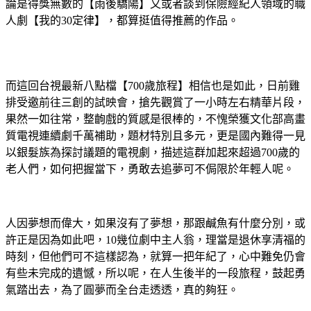
論是得獎無數的【雨後驕陽】又或者談到保險經紀人領域的職
人劇【我的30定律】，都算挺值得推薦的作品。
而這回台視最新八點檔【700歲旅程】相信也是如此，日前雞
排受邀前往三創的試映會，搶先觀賞了一小時左右精華片段，
果然一如往常，整齣戲的質感是很棒的，不愧榮獲文化部高畫
質電視連續劇千萬補助，題材特別且多元，更是國內難得一見
以銀髮族為探討議題的電視劇，描述這群加起來超過700歲的
老人們，如何把握當下，勇敢去追夢可不侷限於年輕人呢。
人因夢想而偉大，如果沒有了夢想，那跟鹹魚有什麼分別，或
許正是因為如此吧，10幾位劇中主人翁，理當是退休享清福的
時刻，但他們可不這樣認為，就算一把年紀了，心中難免仍會
有些未完成的遺憾，所以呢，在人生後半的一段旅程，鼓起勇
氣踏出去，為了圓夢而全台走透透，真的夠狂。