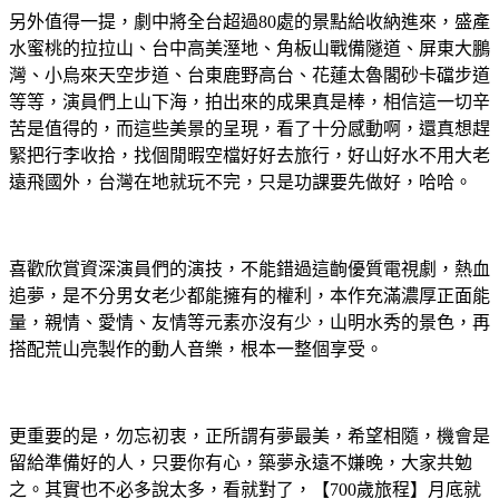
另外值得一提，劇中將全台超過80處的景點給收納進來，盛產
水蜜桃的拉拉山、台中高美溼地、角板山戰備隧道、屏東大鵬
灣、小烏來天空步道、台東鹿野高台、花蓮太魯閣砂卡礑步道
等等，演員們上山下海，拍出來的成果真是棒，相信這一切辛
苦是值得的，而這些美景的呈現，看了十分感動啊，還真想趕
緊把行李收拾，找個閒暇空檔好好去旅行，好山好水不用大老
遠飛國外，台灣在地就玩不完，只是功課要先做好，哈哈。
喜歡欣賞資深演員們的演技，不能錯過這齣優質電視劇，熱血
追夢，是不分男女老少都能擁有的權利，本作充滿濃厚正面能
量，親情、愛情、友情等元素亦沒有少，山明水秀的景色，再
搭配荒山亮製作的動人音樂，根本一整個享受。
更重要的是，勿忘初衷，正所謂有夢最美，希望相隨，機會是
留給準備好的人，只要你有心，築夢永遠不嫌晚，大家共勉
之。其實也不必多說太多，看就對了，【700歲旅程】月底就