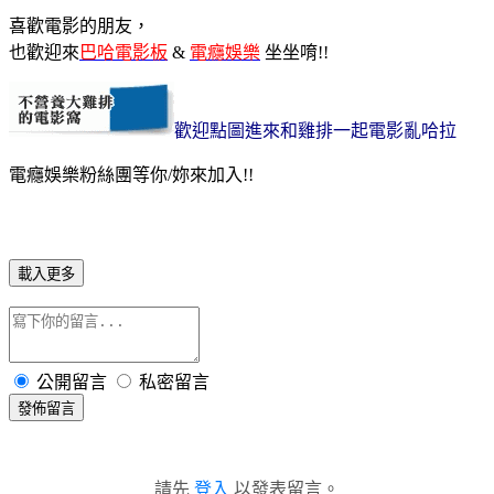
喜歡電影的朋友，
也歡迎來
巴哈電影板
&
電癮娛樂
坐坐唷!!
歡迎點圖進來和雞排一起電影亂哈拉
電癮娛樂粉絲團等你/妳來加入!!
載入更多
公開留言
私密留言
發佈留言
請先
登入
以發表留言。